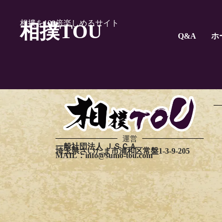
MailPoetページ
相撲を100倍楽しめるサイト
相撲TOU
Q&A
ホ
[mailpoet_page]
運営
一般社団法人 ＪＳＣＡ
埼玉県さいたま市浦和区常盤1-3-9-205
MAIL：info@sumo-tou.com