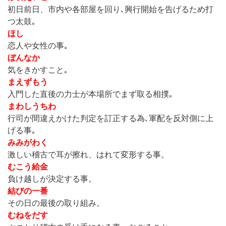
初日前日、市内や各部屋を回り､興行開始を告げるため打
つ太鼓｡
ほし
恋人や女性の事｡
ぼんなか
気をきかすこと｡
まえずもう
入門した直後の力士が本場所でまず取る相撲｡
まわしうちわ
行司が間違えかけた判定を訂正する為､軍配を反対側に上
げる事｡
みみがわく
激しい稽古で耳が擦れ、はれて変形する事。
むこう給金
負け越しが決定する事。
結びの一番
その日の最後の取り組み。
むねをだす