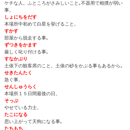
ケチな人。ふところがさみしいこと｡不器用で相撲が弱い
事。
しょにちをだす
本場所中初めて白星を挙げること。
すかす
部屋から脱走する事｡
ずつきをかます
厳しく叱り付ける事｡
すなかぶり
土俵下の観客席のこと。土俵の砂をかぶる事もあるから｡
せきたんたく
急ぐ事。
せんしゅうらく
本場所１５日間最後の日。
そっぷ
やせている力士。
たこになる
思い上がって天狗になる事｡
たちもち