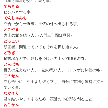
白星と黒星が交互に続く事｡
てらきる
ピンハネする事。
でんしゃみち
立合いから一直線に土俵の外へ出される事。
とこやま
力士の髷を結う人。(入門三年間は見習)
どっこい
頑固者。間違っていてもそれを押し通す人｡
どろぎ
稽古場などで、廻しをつけた力士が羽織る浴衣。
とんぱち
目先の見えない人。 勘の悪い人。（トンボに鉢巻の略）
ごのせん
立ち合いに、相手より遅く立ち、自分に有利な体勢に持っ
ていく事｡
なかぞり
髷を結いやすくするため、頭髪の中心部を剃ること｡
ねこかん