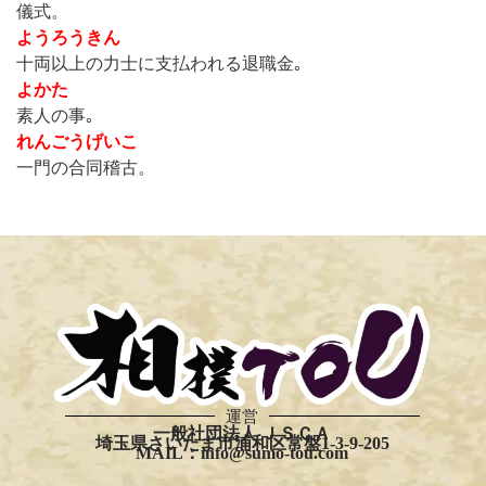
儀式。
ようろうきん
十両以上の力士に支払われる退職金｡
よかた
素人の事｡
れんごうげいこ
一門の合同稽古。
運営
一般社団法人 ＪＳＣＡ
埼玉県さいたま市浦和区常盤1-3-9-205
MAIL：info@sumo-tou.com