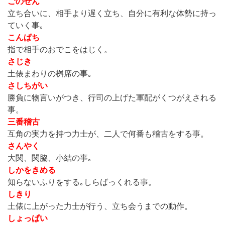
ごのせん
立ち合いに、相手より遅く立ち、自分に有利な体勢に持っ
ていく事｡
こんぱち
指で相手のおでこをはじく。
さじき
土俵まわりの桝席の事｡
さしちがい
勝負に物言いがつき、行司の上げた軍配がくつがえされる
事。
三番稽古
互角の実力を持つ力士が、二人で何番も稽古をする事。
さんやく
大関、関脇、小結の事｡
しかをきめる
知らないふりをする｡しらばっくれる事。
しきり
土俵に上がった力士が行う、立ち会うまでの動作。
しょっぱい