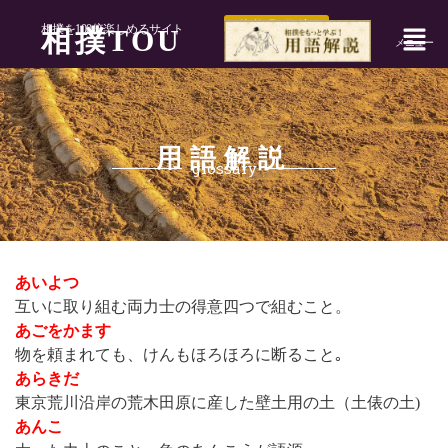
特許取得済
相撲を100倍楽しめるサイト
相撲TOU
メニュー
用語解説
glossary
あいよつ
互いに取り組む両力士の得意四つで組むこと。
あごをかます
物を頼まれても、けんもほろほろに断ること｡
あらきだ
東京荒川沿岸の荒木田原に産した壁土用の土（土俵の土)
あんこ