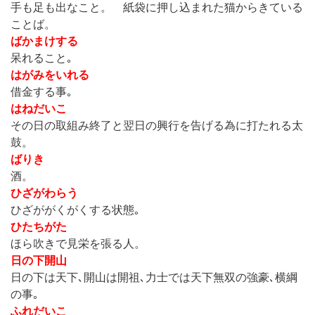
手も足も出なこと。 紙袋に押し込まれた猫からきている
ことば。
ばかまけする
呆れること｡
はがみをいれる
借金する事｡
はねだいこ
その日の取組み終了と翌日の興行を告げる為に打たれる太
鼓。
ばりき
酒。
ひざがわらう
ひざががくがくする状態｡
ひたちがた
ほら吹きで見栄を張る人。
日の下開山
日の下は天下､開山は開祖､力士では天下無双の強豪､横綱
の事｡
ふれだいこ